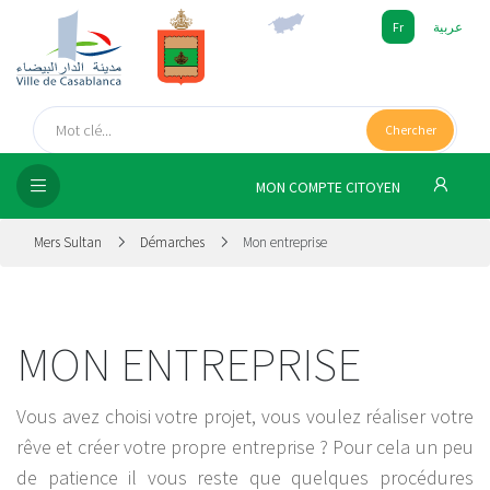
Fr
عربية
UEIL
Chercher
SEIL
ISSEMENT
MON COMPTE CITOYEN
SATION
Mers Sultan
Démarches
Mon entreprise
ICES
MON ENTREPRISE
 MÉDIA
Vous avez choisi votre projet, vous voulez réaliser votre
rêve et créer votre propre entreprise ? Pour cela un peu
de patience il vous reste que quelques procédures