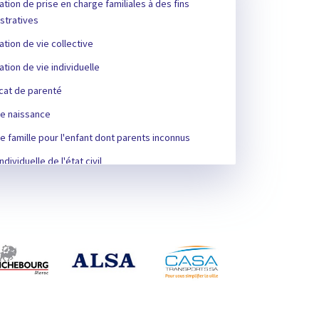
ation de prise en charge familiales à des fins
stratives
ation de vie collective
ation de vie individuelle
icat de parenté
e naissance
 famille pour l'enfant dont parents inconnus
ndividuelle de l'état civil
sation de dresser l’acte de mariage
icat de décès
sation du mariage mixte
icat du célibat