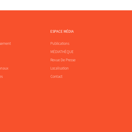
ESPACE MÉDIA
ssement
Publications
MÉDIATHÈQUE
Revue De Presse
unaux
Localisation
es
Contact