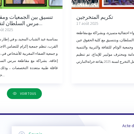
تكريم المتخرجين
تنسيق بين الجمعيات ومق
مرس السلطان لتقديم...
17 août 2025
oût 2025
اء احتفالية متميزة، وبشراكة مع مقاطعة
بمناسبة عيد الشباب المجيد، و في إطار 
سلطان، وبتنسيق مع كلية الحقوق عين
القرب، تنظم جمعية إكرام للتضامن الاج
جمعية الوئام للثقافة والتربية والتنمية
و جمعية الصفاء المغربية للأشخاص في 
امة ومحترف موليير للإبداع، تم تنظيم
إعاقة، بشراكة مع مقاطعة مرس الس،
قافلة طبية متعددة التخصصات ، وذلك 
خزانة ل...
VOIR TOUS
Acte d