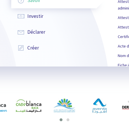
Savoir
Attest
admini
Investir
Attest
Attest
Déclarer
Certif
Acte d
Créer
Nom de
Fiche i
Autori
Certif
Autori
Certif