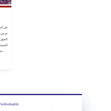
في أجو
مرس ال
الشق و
المستد
حفل التخرج لسنة 2025 بقاعة خزانةلامارتي...
'individualité