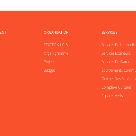
MENT
ORGANISATION
SERVICES
TEXTES & LOIS
Services De L’arrondi
Organigramme
Services Extérieurs
Projets
Services De Garde
Budget
Équipements Comm
Guichet Des Funéraill
Complexe Culturel
Espaces Verts