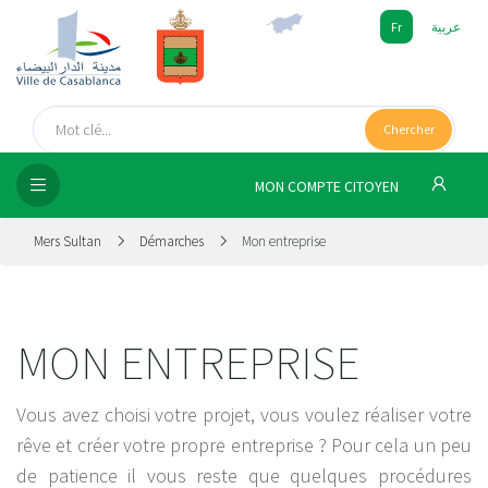
Fr
عربية
UEIL
Chercher
SEIL
ISSEMENT
MON COMPTE CITOYEN
SATION
Mers Sultan
Démarches
Mon entreprise
ICES
MON ENTREPRISE
 MÉDIA
Vous avez choisi votre projet, vous voulez réaliser votre
rêve et créer votre propre entreprise ? Pour cela un peu
de patience il vous reste que quelques procédures