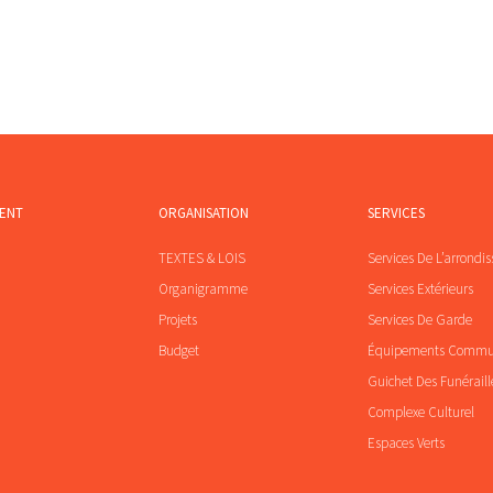
MENT
ORGANISATION
SERVICES
TEXTES & LOIS
Services De L’arrondi
Organigramme
Services Extérieurs
Projets
Services De Garde
Budget
Équipements Comm
Guichet Des Funéraill
Complexe Culturel
Espaces Verts