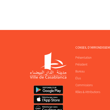
CONSEIL D’ARRONDISSE
Présentation
Président
Bureau
Élus
Commissions
Rôles & Attributions