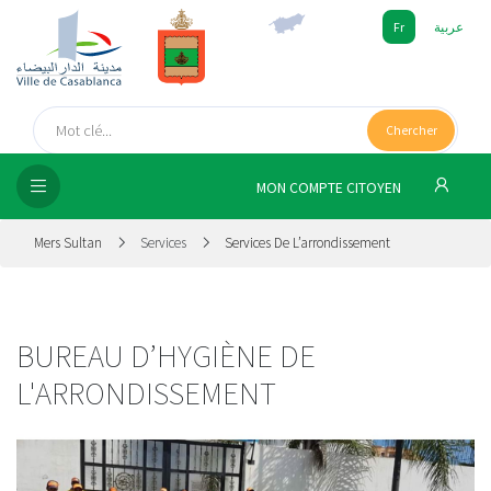
Fr
عربية
UEIL
Chercher
SEIL
ISSEMENT
MON COMPTE CITOYEN
SATION
Mers Sultan
Services
Services De L’arrondissement
ICES
 MÉDIA
BUREAU D’HYGIÈNE DE
L'ARRONDISSEMENT