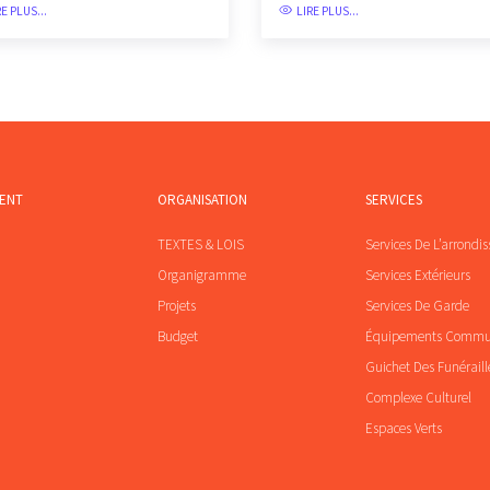
RE PLUS...
LIRE PLUS...
MENT
ORGANISATION
SERVICES
TEXTES & LOIS
Services De L’arrondi
Organigramme
Services Extérieurs
Projets
Services De Garde
Budget
Équipements Comm
Guichet Des Funéraill
Complexe Culturel
Espaces Verts