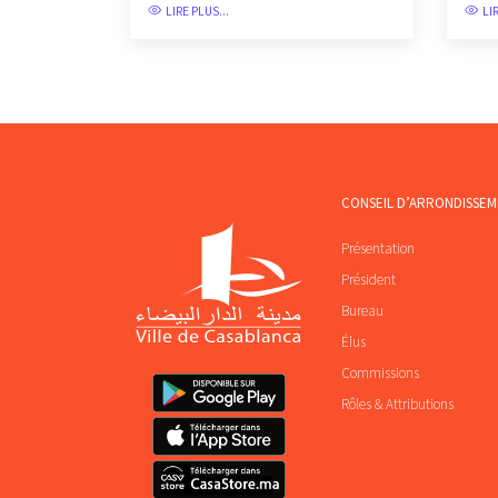
LIRE PLUS...
LI
CONSEIL D’ARRONDISSE
Présentation
Président
Bureau
Élus
Commissions
Rôles & Attributions