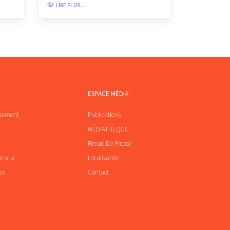
LIRE PLUS...
ESPACE MÉDIA
ssement
Publications
MÉDIATHÈQUE
Revue De Presse
unaux
Localisation
es
Contact