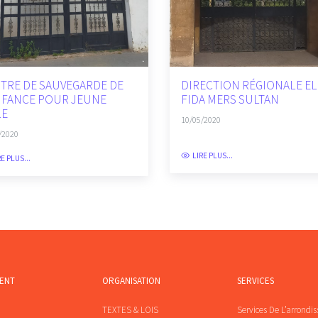
TRE DE SAUVEGARDE DE
DIRECTION RÉGIONALE EL
NFANCE POUR JEUNE
FIDA MERS SULTAN
LE
10/05/2020
/2020
LIRE PLUS...
RE PLUS...
MENT
ORGANISATION
SERVICES
TEXTES & LOIS
Services De L’arrondi