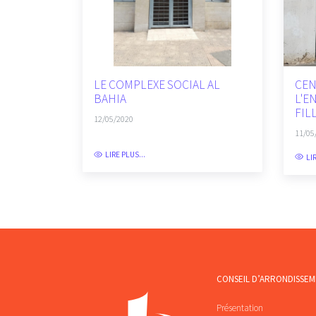
LE COMPLEXE SOCIAL AL
CEN
BAHIA
L'E
FIL
12/05/2020
11/05
LIRE PLUS...
LI
CONSEIL D’ARRONDISSE
Présentation