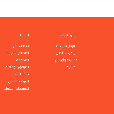
الإدارة الترابية
الخدمات
نصوص مرجعية
خدمات القرب
اﻟﻬﯿﻜﻞاﻟﺘﻨﻈﯿﻤﻲ
المصالح الخارجية
مشاريع وأوراش
المداومة
الميزانية
المرافق الجماعية
شباك الجنائز
المركب الثقافي
المساحات الخضراء