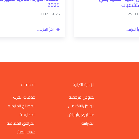
تشفيات
2025
10-09-2025
25-09
أ المزيد...
اقرأ المزيد...
الإدارة الترابية
الخدمات
نصوص مرجعية
خدمات القرب
اﻟﻬﯿﻜﻞاﻟﺘﻨﻈﯿﻤﻲ
المصالح الخارجية
مشاريع وأوراش
المداومة
الميزانية
المرافق الجماعية
شباك الجنائز